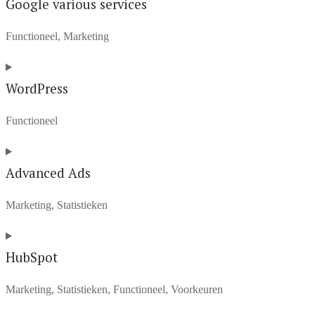
to
Google various services
service
Functioneel, Marketing
elementor
Consent
to
WordPress
service
Functioneel
google-
various-
Consent
services
to
Advanced Ads
service
Marketing, Statistieken
wordpress
Consent
to
HubSpot
service
Marketing, Statistieken, Functioneel, Voorkeuren
advanced-
ads