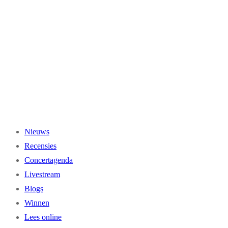
Ga
naar
de
inhoud
Nieuws
Recensies
Concertagenda
Livestream
Blogs
Winnen
Lees online