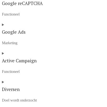
to
Google reCAPTCHA
service
Functioneel
google-
ads-
Consent
optimization
to
Google Ads
service
Marketing
google-
recaptcha
Consent
to
Active Campaign
service
Functioneel
google-
ads
Consent
to
Diversen
service
Doel wordt onderzocht
active-