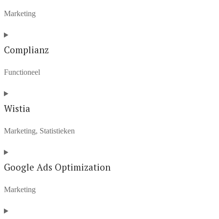
service
Marketing
google-
fonts
Consent
to
Complianz
service
Functioneel
youtube
Consent
to
Wistia
service
Marketing, Statistieken
complianz
Consent
to
Google Ads Optimization
service
Marketing
wistia
Consent