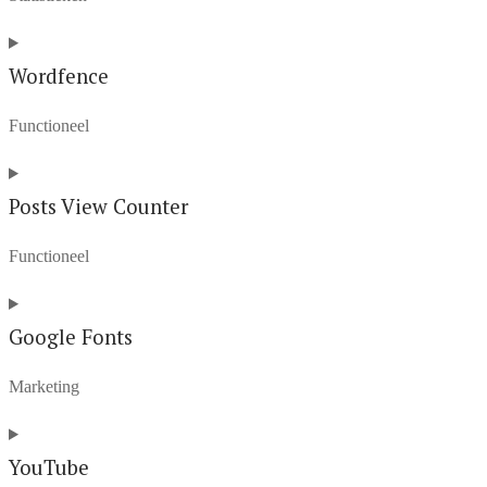
facebook
Consent
to
Wordfence
service
Functioneel
google-
analytics
Consent
to
Posts View Counter
service
Functioneel
wordfence
Consent
to
Google Fonts
service
Marketing
posts-
view-
Consent
counter
to
YouTube