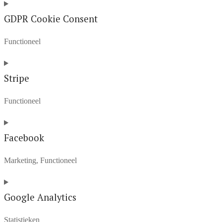
Consent
to
GDPR Cookie Consent
service
Functioneel
hubspot
Consent
to
Stripe
service
Functioneel
gdpr-
cookie-
Consent
consent
to
Facebook
service
Marketing, Functioneel
stripe
Consent
to
Google Analytics
service
Statistieken