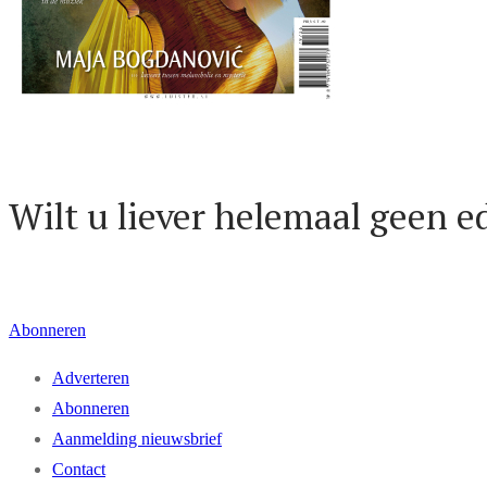
Dat kunnen wij ons heel goed voorstellen! U kunt dit nummer van
Lu
Wilt u liever helemaal geen e
Wordt dan abonnee van Luister! Abonnees van Luister ontvangen niet a
Abonneren
Adverteren
Abonneren
Aanmelding nieuwsbrief
Contact