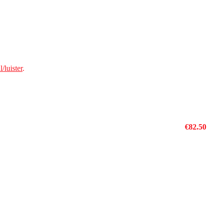
/luister
.
ichte van niet abonnees! Je hebt al een jaarabonnement voor
€82.50
.