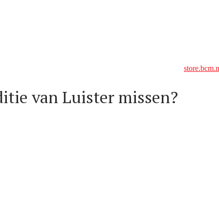
ister
kopen in een boekhandel bij u in de buurt of online op
store.bcm.nl
ditie van Luister missen?
lleen als eerste de editie in huis, maar besparen ook nog eens ten opz