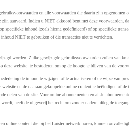
 gebruiksvoorwaarden en alle voorwaarden die daarin zijn opgenomen o
 zijn aanvaard. Indien u NIET akkoord bent met deze voorwaarden, dan 
p specifieke inhoud (zoals hierna gedefinieerd) of op specifieke transac
inhoud NIET te gebruiken of die transacties niet te verrichten.
ijzigd worden. Zulke gewijzigde gebruiksvoorwaarden zullen van krac
op deze website, te bestuderen om op de hoogte te blijven van de voor
ededeling de inhoud te wijzigen of te actualiseren of de wijze van pres
 de website en de daaraan gekoppelde online content te beëindigen of 
rmde delen van de site. Voor online abonnementen en all-in abonnemente
wordt, heeft de uitgeverij het recht om zonder nadere uitleg de toegang
 en online content die bij het Luister netwerk horen, kunnen onvolled