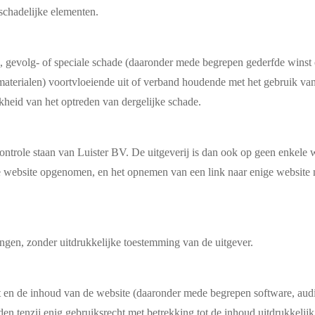
schadelijke elementen.
te, gevolg- of speciale schade (daaronder mede begrepen gederfde winst o
re materialen) voortvloeiende uit of verband houdende met het gebruik v
jkheid van het optreden van dergelijke schade.
controle staan van Luister BV. De uitgeverij is dan ook op geen enkele
ze website opgenomen, en het opnemen van een link naar enige website
ingen, zonder uitdrukkelijke toestemming van de uitgever.
 en de inhoud van de website (daaronder mede begrepen software, audio, v
den tenzij enig gebruiksrecht met betrekking tot de inhoud uitdrukkelij