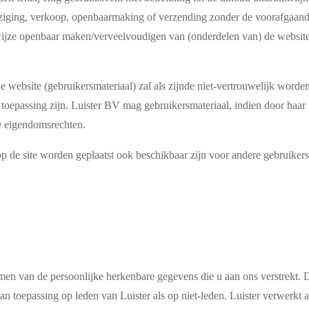
jziging, verkoop, openbaarmaking of verzending zonder de voorafgaande
wijze openbaar maken/verveelvoudigen van (onderdelen van) de website
de website (gebruikersmateriaal) zal als zijnde niet-vertrouwelijk wor
toepassing zijn. Luister BV mag gebruikersmateriaal, indien door haar 
re eigendomsrechten.
de site worden geplaatst ook beschikbaar zijn voor andere gebruikers e
rmen van de persoonlijke herkenbare gegevens die u aan ons verstrekt
 toepassing op leden van Luister als op niet-leden. Luister verwerkt 