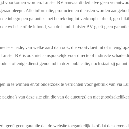
ijd voorkomen worden. Luister BV aanvaardt derhalve geen verantwoorde
 geraadpleegd. Alle informatie, producten en diensten worden aangeboden
mede inbegrepen garanties met betrekking tot verkoopbaarheid, geschikth
n de website of de inhoud, van de hand. Luister BV geeft geen garantie
ndirecte schade, van welke aard dan ook, die voortvloeit uit of in enig 
Luister BV is ook niet aansprakelijk voor directe of indirecte schade d
roduct of enige dienst genoemd in deze publicatie, noch staat zij garan
gen in te winnen en/of onderzoek te verrichten voor gebruik van via Lui
agina’s van deze site zijn die van de auteur(s) en niet (noodzakelijker
j geeft geen garantie dat de website toegankelijk is of dat de servers d