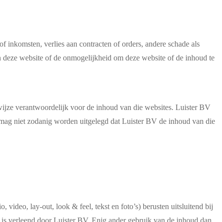
f inkomsten, verlies aan contracten of orders, andere schade als
an deze website of de onmogelijkheid om deze website of de inhoud te
 wijze verantwoordelijk voor de inhoud van die websites. Luister BV
 mag niet zodanig worden uitgelegd dat Luister BV de inhoud van die
ideo, lay-out, look & feel, tekst en foto’s) berusten uitsluitend bij
k is verleend door Luister BV. Enig ander gebruik van de inhoud dan