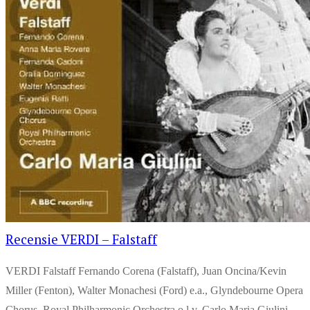
Recensie VERDI – Falstaff
VERDI Falstaff Fernando Corena (Falstaff), Juan Oncina/Kevin
Miller (Fenton), Walter Monachesi (Ford) e.a., Glyndebourne Opera
Chorus, Royal Philharmonic Orchestra o.l.v. Carlo Maria Giulini.