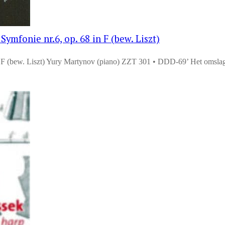
mfonie nr.6, op. 68 in F (bew. Liszt)
F (bew. Liszt) Yury Martynov (piano) ZZT 301 • DDD-69’ Het omsla