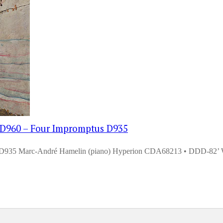
r D960 – Four Impromptus D935
 D935 Marc-André Hamelin (piano) Hyperion CDA68213 • DDD-82’ W