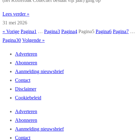
(het Kofferbak Collectief bestaat vijf jaar) ging op
Lees verder »
31 mei 2026
« Vorige
Pagina
1
…
Pagina
3
Pagina
4
Pagina
5
Pagina
6
Pagina
7
…
Pagina
30
Volgende »
Adverteren
Abonneren
Aanmelding nieuwsbrief
Contact
Disclaimer
Cookiebeleid
Adverteren
Abonneren
Aanmelding nieuwsbrief
Contact