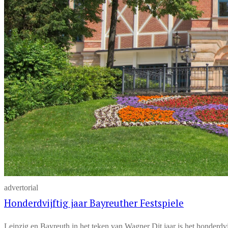
advertorial
Honderdvijftig jaar Bayreuther Festspiele
Leipzig en Bayreuth in het teken van Wagner Dit jaar is het honderdvij