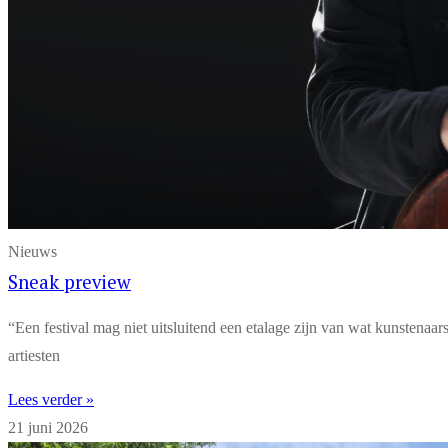
Nieuws
Sneak preview
“Een festival mag niet uitsluitend een etalage zijn van wat kunstenaa
artiesten
Lees verder »
21 juni 2026