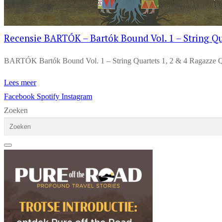
Recensie BARTÓK – Bartók Bound Vol. 1 – String Qu
BARTÓK Bartók Bound Vol. 1 – String Quartets 1, 2 & 4 Ragazze Q
Lees meer
Facebook
Spotify
Instagram
Zoeken