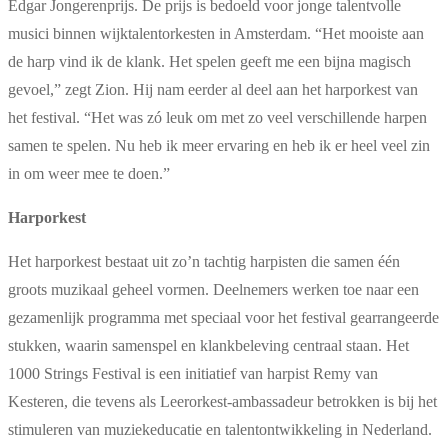
Edgar Jongerenprijs. De prijs is bedoeld voor jonge talentvolle
musici binnen wijktalentorkesten in Amsterdam. “Het mooiste aan
de harp vind ik de klank. Het spelen geeft me een bijna magisch
gevoel,” zegt Zion. Hij nam eerder al deel aan het harporkest van
het festival. “Het was zó leuk om met zo veel verschillende harpen
samen te spelen. Nu heb ik meer ervaring en heb ik er heel veel zin
in om weer mee te doen.”
Harporkest
Het harporkest bestaat uit zo’n tachtig harpisten die samen één
groots muzikaal geheel vormen. Deelnemers werken toe naar een
gezamenlijk programma met speciaal voor het festival gearrangeerde
stukken, waarin samenspel en klankbeleving centraal staan. Het
1000 Strings Festival is een initiatief van harpist Remy van
Kesteren, die tevens als Leerorkest-ambassadeur betrokken is bij het
stimuleren van muziekeducatie en talentontwikkeling in Nederland.