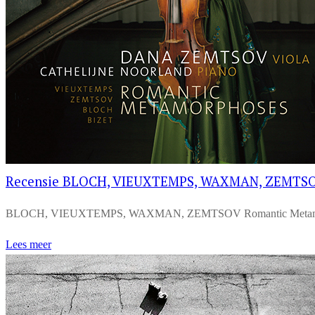
Recensie BLOCH, VIEUXTEMPS, WAXMAN, ZEMTSO
BLOCH, VIEUXTEMPS, WAXMAN, ZEMTSOV Romantic Metamophoses D
Lees meer