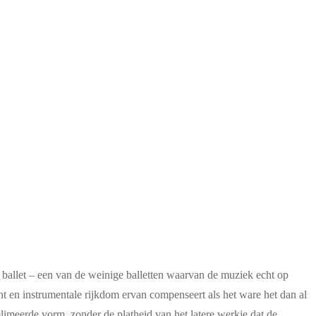
t ballet – een van de weinige balletten waarvan de muziek echt op
ht en instrumentale rijkdom ervan compenseert als het ware het dan al
limeerde vorm, zonder de platheid van het latere werkje dat de