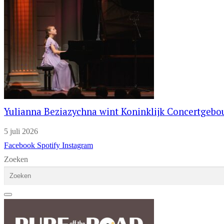
Yulianna Beziazychna wint Koninklijk Concertgeb
5 juli 2026
Facebook
Spotify
Instagram
Zoeken