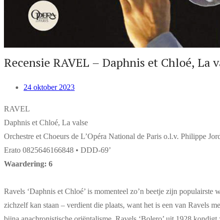
Recensie RAVEL – Daphnis et Chloé, La v
24 oktober 2023
RAVEL
Daphnis et Chloé, La valse
Orchestre et Choeurs de L’Opéra National de Paris o.l.v. Philippe Jor
Erato 0825646166848 • DDD-69’
Waardering: 6
Ravels ‘Daphnis et Chloé’ is momenteel zo’n beetje zijn populairste w
zichzelf kan staan – verdient die plaats, want het is een van Ravels 
bijna anachronistische oriëntalisme. Ravels ‘Bolero’ uit 1928 kondigt