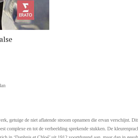
alse
dan
erk, getuige de niet aflatende stroom opnamen die ervan verschijnt. Di
meest complexe en tot de verbeelding sprekende stukken. De kleurenprac
 zich in ‘Daphnis et Chloé’ uit 1912 voortdurend aan, maar dan in gesub