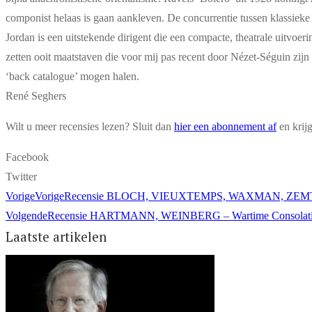
componist helaas is gaan aankleven. De concurrentie tussen klassieke
Jordan is een uitstekende dirigent die een compacte, theatrale uitvoer
zetten ooit maatstaven die voor mij pas recent door Nézet-Séguin zijn 
‘back catalogue’ mogen halen.
René Seghers
Wilt u meer recensies lezen? Sluit dan
hier een abonnement af
en krij
Facebook
Twitter
Vorige
Vorige
Recensie BLOCH, VIEUXTEMPS, WAXMAN, ZEMTS
Volgende
Recensie HARTMANN, WEINBERG – Wartime Consolations 
Laatste artikelen