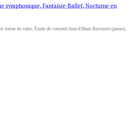
me symphonique, Fantaisie-Ballet, Nocturne en
n forme de valse, Étude de concert) Jean-Efflam Bavouzet (piano),