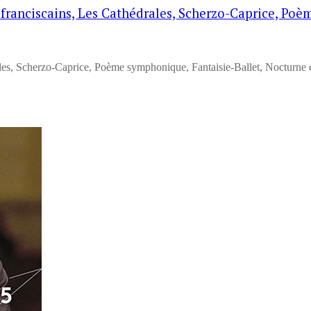
franciscains, Les Cathédrales, Scherzo-Caprice, Poè
es, Scherzo-Caprice, Poème symphonique, Fantaisie-Ballet, Nocturne e