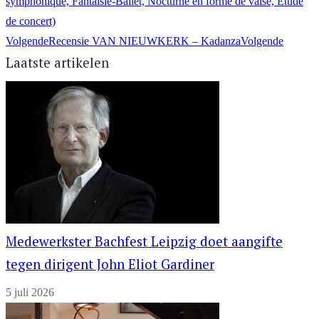
symphonique, Fantaisie-Ballet, Nocturne en forme de valse, Étude
de concert)
Volgende
Recensie VAN NIEUWKERK – Kadanza
Volgende
Laatste artikelen
Medewerkster Bachfest Leipzig doet aangifte
tegen dirigent John Eliot Gardiner
5 juli 2026