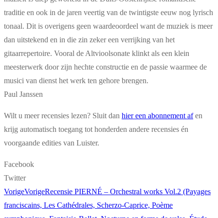
traditie en ook in de jaren veertig van de twintigste eeuw nog lyrisch
tonaal. Dit is overigens geen waardeoordeel want de muziek is meer
dan uitstekend en in die zin zeker een verrijking van het
gitaarrepertoire. Vooral de Altvioolsonate klinkt als een klein
meesterwerk door zijn hechte constructie en de passie waarmee de
musici van dienst het werk ten gehore brengen.
Paul Janssen
Wilt u meer recensies lezen? Sluit dan
hier een abonnement af
en
krijg automatisch toegang tot honderden andere recensies én
voorgaande edities van Luister.
Facebook
Twitter
Vorige
Vorige
Recensie PIERNÉ – Orchestral works Vol.2 (Payages
franciscains, Les Cathédrales, Scherzo-Caprice, Poème