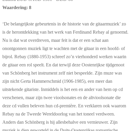
Waardering: 8
‘De belangrijkste gebeurtenis in de historie van de gitaarmuziek’ zo
is de herontdekking van het werk van Ferdinand Rebay al genoemd.
Nu is dat wat overdreven, maar feit is dat er een schat aan
onontgonnen muziek ligt te wachten met de gitaar in een hoofd- of
bijrol. Rebay (1880-1953) schreef zo’n vierhonderd werken waarin
de gitaar een rol speelt. En dat terwijl deze Oostenrijkse tijdgenoot
van Schönberg het instrument zelf niet bespeelde. Zijn muze was
zijn nicht Gerta Hammerschmid (1906-1985), een meer dan
uitstekende gitariste. Inmiddels is het een en ander van hem op cd
verschenen, maar zijn twee vioolsonates en de altvioolsonate die
deze cd vullen beleven hun cd-première. En verklaren ook waarom
Rebay na de Tweede Wereldoorlog van het toneel verdween.
Anders dan Schönberg is hij allesbehalve een vernieuwer. Zijn
muziek is diep geworteld in de Duits-Oostenrijkse romantische