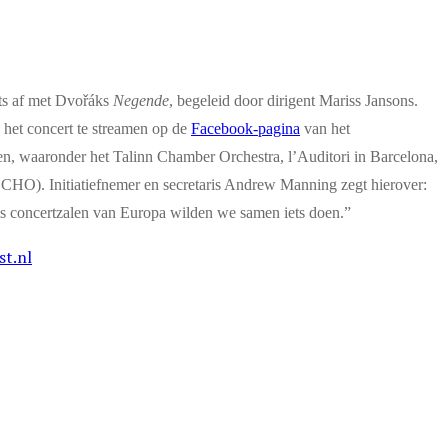
its af met Dvořáks
Negende
, begeleid door dirigent Mariss Jansons.
het concert te streamen op de
Facebook-pagina
van het
en, waaronder het Talinn Chamber Orchestra, l’Auditori in Barcelona,
HO). Initiatiefnemer en secretaris Andrew Manning zegt hierover:
Als concertzalen van Europa wilden we samen iets doen.”
t.nl