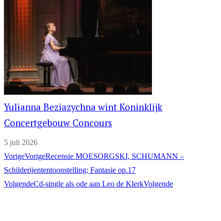
Yulianna Beziazychna wint Koninklijk
Concertgebouw Concours
5 juli 2026
Vorige
Vorige
Recensie MOESORGSKI, SCHUMANN –
Schilderijententoonstelling; Fantasie op.17
Volgende
Cd-single als ode aan Leo de Klerk
Volgende