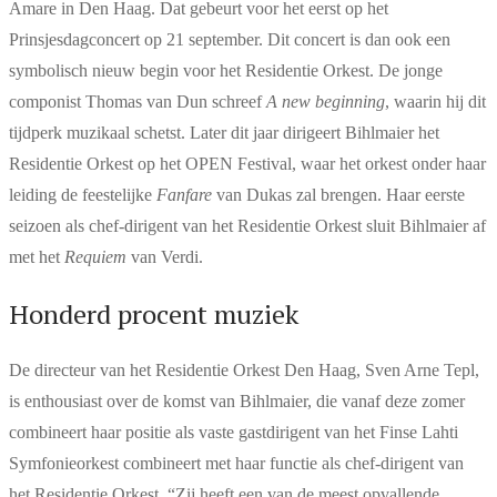
Amare in Den Haag. Dat gebeurt voor het eerst op het
Prinsjesdagconcert op 21 september. Dit concert is dan ook een
symbolisch nieuw begin voor het Residentie Orkest. De jonge
componist Thomas van Dun schreef
A new beginning
, waarin hij dit
tijdperk muzikaal schetst. Later dit jaar dirigeert Bihlmaier het
Residentie Orkest op het OPEN Festival, waar het orkest onder haar
leiding de feestelijke
Fanfare
van Dukas zal brengen. Haar eerste
seizoen als chef-dirigent van het Residentie Orkest sluit Bihlmaier af
met het
Requiem
van Verdi.
Honderd procent muziek
De directeur van het Residentie Orkest Den Haag, Sven Arne Tepl,
is enthousiast over de komst van Bihlmaier, die vanaf deze zomer
combineert haar positie als vaste gastdirigent van het Finse Lahti
Symfonieorkest combineert met haar functie als chef-dirigent van
het Residentie Orkest. “Zij heeft een van de meest opvallende