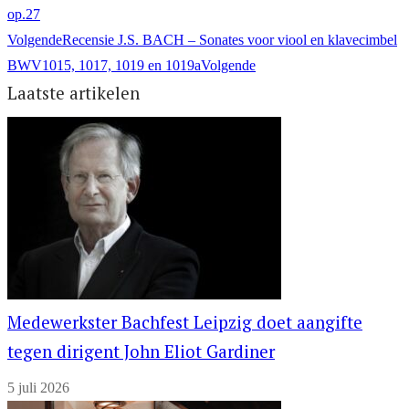
op.27
Volgende
Recensie J.S. BACH – Sonates voor viool en klavecimbel
BWV1015, 1017, 1019 en 1019a
Volgende
Laatste artikelen
Medewerkster Bachfest Leipzig doet aangifte
tegen dirigent John Eliot Gardiner
5 juli 2026