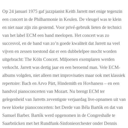
Op 24 januari 1975 gaf jazzpianist Keith Jarrett met enige tegenzin
een concert in de Philharmonie in Keulen. De vleugel was te klein
en niet naar zijn zin gestemd. Voor privé-gebruik lieten de technici
van het label ECM een band meelopen. Het concert was zo
succesvol, en de band van zo’n goede kwaliteit dat Jarrett na veel
vijven en zessen toestond dat er een dubbelelpee mocht worden
uitgebracht: The Köln Concert. Miljoenen exemplaren werden
verkocht. Jarrett was dertig jaar en een beroemd man. Vele ECM-
albums volgden, niet alleen met improvisaties maar ook met klassiek
repertoire: Bach en Arvo Pärt, Hindemith en Hovhaness – en een
handvol pianoconcerten van Mozart. Nu brengt ECM ter
gelegenheid van Jarretts zeventigste verjaardag live-opnamen uit van
twee kloeke pianoconcerten: het Derde van Béla Bartók en dat van
Samuel Barber. Bartók werd opgenomen in de Congreshalle te
Saarbrücken met het Rundfunk-Sinfonieorchester onder Dennis