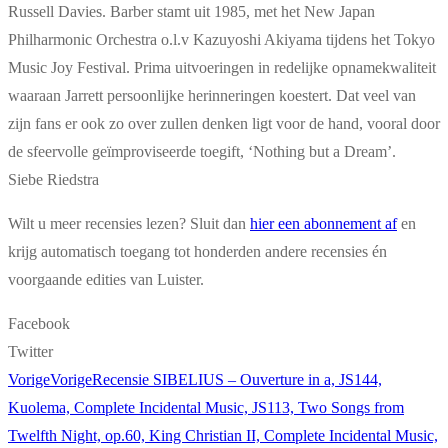
Russell Davies. Barber stamt uit 1985, met het New Japan
Philharmonic Orchestra o.l.v Kazuyoshi Akiyama tijdens het Tokyo
Music Joy Festival. Prima uitvoeringen in redelijke opnamekwaliteit
waaraan Jarrett persoonlijke herinneringen koestert. Dat veel van
zijn fans er ook zo over zullen denken ligt voor de hand, vooral door
de sfeervolle geïmproviseerde toegift, ‘Nothing but a Dream’.
Siebe Riedstra
Wilt u meer recensies lezen? Sluit dan
hier een abonnement af
en
krijg automatisch toegang tot honderden andere recensies én
voorgaande edities van Luister.
Facebook
Twitter
Vorige
Vorige
Recensie SIBELIUS – Ouverture in a, JS144,
Kuolema, Complete Incidental Music, JS113, Two Songs from
Twelfth Night, op.60, King Christian II, Complete Incidental Music,