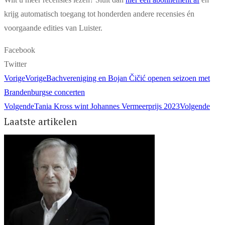
krijg automatisch toegang tot honderden andere recensies én
voorgaande edities van Luister.
Facebook
Twitter
Vorige
Vorige
Bachvereniging en Bojan Čičić openen seizoen met
Brandenburgse concerten
Volgende
Tania Kross wint Johannes Vermeerprijs 2023
Volgende
Laatste artikelen