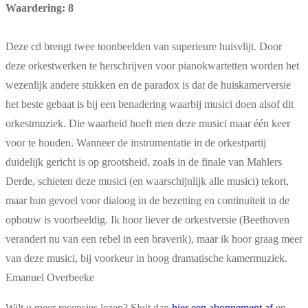
Waardering: 8
Deze cd brengt twee toonbeelden van superieure huisvlijt. Door
deze orkestwerken te herschrijven voor pianokwartetten worden het
wezenlijk andere stukken en de paradox is dat de huiskamerversie
het beste gebaat is bij een benadering waarbij musici doen alsof dit
orkestmuziek. Die waarheid hoeft men deze musici maar één keer
voor te houden. Wanneer de instrumentatie in de orkestpartij
duidelijk gericht is op grootsheid, zoals in de finale van Mahlers
Derde, schieten deze musici (en waarschijnlijk alle musici) tekort,
maar hun gevoel voor dialoog in de bezetting en continuïteit in de
opbouw is voorbeeldig. Ik hoor liever de orkestversie (Beethoven
verandert nu van een rebel in een braverik), maar ik hoor graag meer
van deze musici, bij voorkeur in hoog dramatische kamermuziek.
Emanuel Overbeeke
Wilt u meer recensies lezen? Sluit dan
hier een abonnement af
en