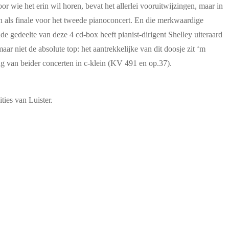
r wie het erin wil horen, bevat het allerlei vooruitwijzingen, maar in
en als finale voor het tweede pianoconcert. En die merkwaardige
e gedeelte van deze 4 cd-box heeft pianist-dirigent Shelley uiteraard
ar niet de absolute top: het aantrekkelijke van dit doosje zit ‘m
ng van beider concerten in c-klein (KV 491 en op.37).
ties van Luister.