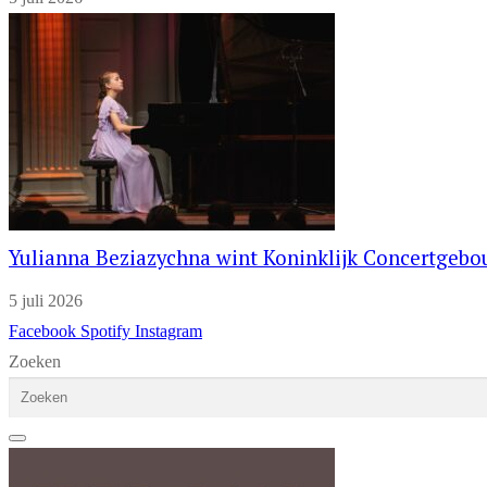
Yulianna Beziazychna wint Koninklijk Concertgeb
5 juli 2026
Facebook
Spotify
Instagram
Zoeken