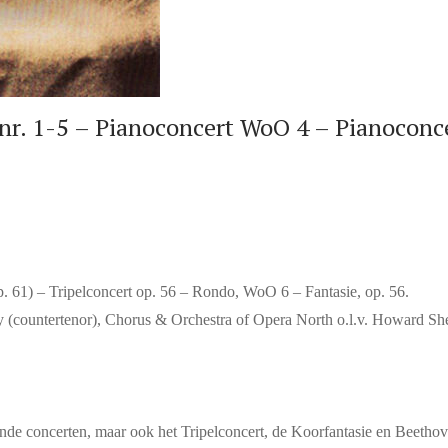
 1-5 – Pianoconcert WoO 4 – Pianoconcert
. 61) – Tripelconcert op. 56 – Rondo, WoO 6 – Fantasie, op. 56.
y (countertenor), Chorus & Orchestra of Opera North o.l.v. Howard She
ekende concerten, maar ook het Tripelconcert, de Koorfantasie en Beeth