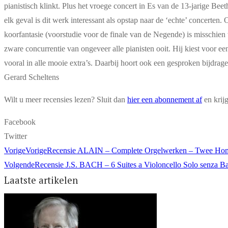
pianistisch klinkt. Plus het vroege concert in Es van de 13-jarige Bee
elk geval is dit werk interessant als opstap naar de ‘echte’ concerte
koorfantasie (voorstudie voor de finale van de Negende) is misschien 
zware concurrentie van ongeveer alle pianisten ooit. Hij kiest voor ee
vooral in alle mooie extra’s. Daarbij hoort ook een gesproken bijdrag
Gerard Scheltens
Wilt u meer recensies lezen? Sluit dan
hier een abonnement af
en krij
Facebook
Twitter
Vorige
Vorige
Recensie ALAIN – Complete Orgelwerken – Twee Ho
Volgende
Recensie J.S. BACH – 6 Suites a Violoncello Solo senza B
Laatste artikelen