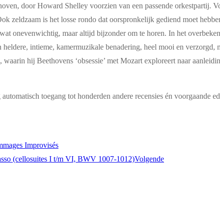
thoven, door Howard Shelley voorzien van een passende orkestpartij. Voo
n. Ook zeldzaam is het losse rondo dat oorspronkelijk gediend moet hebb
wat onevenwichtig, maar altijd bijzonder om te horen. In het overbekend
n heldere, intieme, kamermuzikale benadering, heel mooi en verzorgd, ma
e, waarin hij Beethovens ‘obsessie’ met Mozart exploreert naar aanleidi
g automatisch toegang tot honderden andere recensies én voorgaande edi
mmages Improvisés
asso (cellosuites I t/m VI, BWV 1007-1012)
Volgende