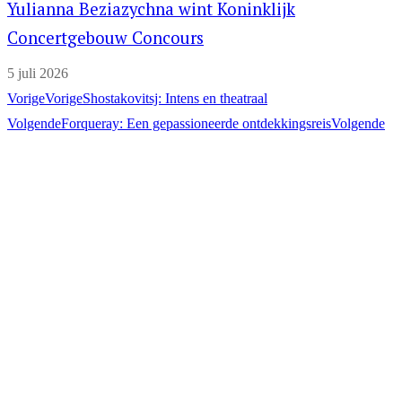
Yulianna Beziazychna wint Koninklijk
Concertgebouw Concours
5 juli 2026
Vorige
Vorige
Shostakovitsj: Intens en theatraal
Volgende
Forqueray: Een gepassioneerde ontdekkingsreis
Volgende