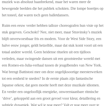
muziek was absoluut baanbrekend, maar het waren meer de
bewegende beelden die het publiek schokten. Die lompe boertjes op
het toneel, dat waren toch geen balletdansers.
Ruim een eeuw verder hebben talloze choreografen hun visie op het
stuk gegeven. Geschokt? Nee, niet meer, maar Stravinsky’s muziek
blijft onverwoestbaar fris en modern. Voor de West Side Story, een
halve eeuw jonger, geldt hetzelfde, maar dat stuk komt voort uit een
totaal andere wereld. Geen heidense rituelen uit een tijdloos
verleden, maar swingende dansen uit een grootsteedse wereld met
een Romeo-en-Julia-verhaal tussen de jeugdbendes van New York.
Wat brengt Battistoni mee om deze ongelijksoortige meesterwerken
tot een eenheid te sneden? In de eerste plaats zijn fantastische
Japanse orkest, dat geen moeite heeft met deze muzikale idiomen.
En verder een ongelooflijk energieke, onweerstaanbare ritmische
‘drive’, gekoppeld aan een groot gevoel voor kleur, detaillering en
subtiele dynamiek. Wat wil je nog meer? Valt er nog meer over te