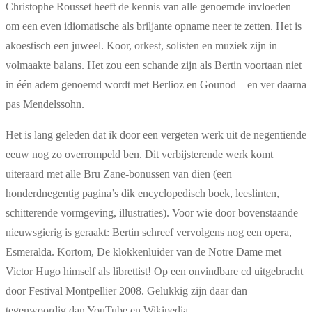
Christophe Rousset heeft de kennis van alle genoemde invloeden
om een even idiomatische als briljante opname neer te zetten. Het is
akoestisch een juweel. Koor, orkest, solisten en muziek zijn in
volmaakte balans. Het zou een schande zijn als Bertin voortaan niet
in één adem genoemd wordt met Berlioz en Gounod – en ver daarna
pas Mendelssohn.
Het is lang geleden dat ik door een vergeten werk uit de negentiende
eeuw nog zo overrompeld ben. Dit verbijsterende werk komt
uiteraard met alle Bru Zane-bonussen van dien (een
honderdnegentig pagina’s dik encyclopedisch boek, leeslinten,
schitterende vormgeving, illustraties). Voor wie door bovenstaande
nieuwsgierig is geraakt: Bertin schreef vervolgens nog een opera,
Esmeralda. Kortom, De klokkenluider van de Notre Dame met
Victor Hugo himself als librettist! Op een onvindbare cd uitgebracht
door Festival Montpellier 2008. Gelukkig zijn daar dan
tegenwoordig dan YouTube en Wikipedia…