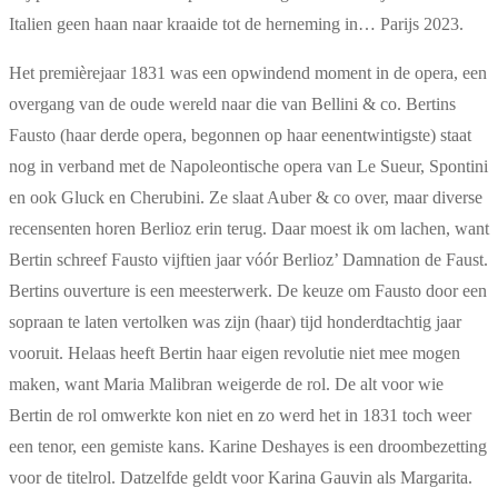
Italien geen haan naar kraaide tot de herneming in… Parijs 2023.
Het premièrejaar 1831 was een opwindend moment in de opera, een
overgang van de oude wereld naar die van Bellini & co. Bertins
Fausto (haar derde opera, begonnen op haar eenentwintigste) staat
nog in verband met de Napoleontische opera van Le Sueur, Spontini
en ook Gluck en Cherubini. Ze slaat Auber & co over, maar diverse
recensenten horen Berlioz erin terug. Daar moest ik om lachen, want
Bertin schreef Fausto vijftien jaar vóór Berlioz’ Damnation de Faust.
Bertins ouverture is een meesterwerk. De keuze om Fausto door een
sopraan te laten vertolken was zijn (haar) tijd honderdtachtig jaar
vooruit. Helaas heeft Bertin haar eigen revolutie niet mee mogen
maken, want Maria Malibran weigerde de rol. De alt voor wie
Bertin de rol omwerkte kon niet en zo werd het in 1831 toch weer
een tenor, een gemiste kans. Karine Deshayes is een droombezetting
voor de titelrol. Datzelfde geldt voor Karina Gauvin als Margarita.