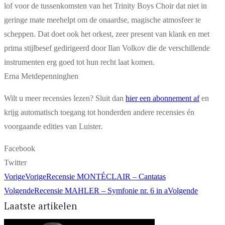
lof voor de tussenkomsten van het Trinity Boys Choir dat niet in
geringe mate meehelpt om de onaardse, magische atmosfeer te
scheppen. Dat doet ook het orkest, zeer present van klank en met
prima stijlbesef gedirigeerd door Ilan Volkov die de verschillende
instrumenten erg goed tot hun recht laat komen.
Erna Metdepenninghen
Wilt u meer recensies lezen? Sluit dan
hier een abonnement af
en
krijg automatisch toegang tot honderden andere recensies én
voorgaande edities van Luister.
Facebook
Twitter
Vorige
Vorige
Recensie MONTÉCLAIR – Cantatas
Volgende
Recensie MAHLER – Symfonie nr. 6 in a
Volgende
Laatste artikelen