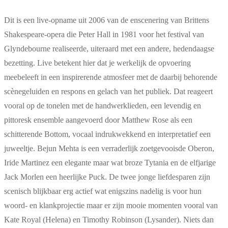
Dit is een live-opname uit 2006 van de enscenering van Brittens
Shakespeare-opera die Peter Hall in 1981 voor het festival van
Glyndebourne realiseerde, uiteraard met een andere, hedendaagse
bezetting. Live betekent hier dat je werkelijk de opvoering
meebeleeft in een inspirerende atmosfeer met de daarbij behorende
scènegeluiden en respons en gelach van het publiek. Dat reageert
vooral op de tonelen met de handwerklieden, een levendig en
pittoresk ensemble aangevoerd door Matthew Rose als een
schitterende Bottom, vocaal indrukwekkend en interpretatief een
juweeltje. Bejun Mehta is een verraderlijk zoetgevooisde Oberon,
Iride Martinez een elegante maar wat broze Tytania en de elfjarige
Jack Morlen een heerlijke Puck. De twee jonge liefdesparen zijn
scenisch blijkbaar erg actief wat enigszins nadelig is voor hun
woord- en klankprojectie maar er zijn mooie momenten vooral van
Kate Royal (Helena) en Timothy Robinson (Lysander). Niets dan