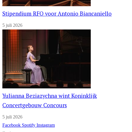
Stipendium RFO voor Antonio Biancaniello
5 juli 2026
Yulianna Beziazychna wint Koninklijk
Concertgebouw Concours
5 juli 2026
Facebook
Spotify
Instagram