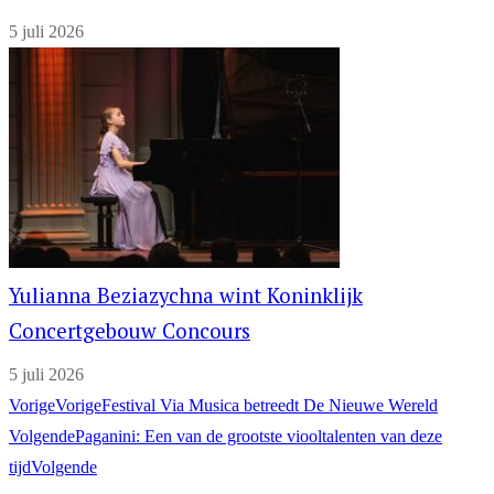
5 juli 2026
Yulianna Beziazychna wint Koninklijk
Concertgebouw Concours
5 juli 2026
Vorige
Vorige
Festival Via Musica betreedt De Nieuwe Wereld
Volgende
Paganini: Een van de grootste viooltalenten van deze
tijd
Volgende