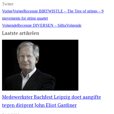
Twitter
Vorige
Vorige
Recensie BIRTWISTLE – The Tree of strings – 9
movements for string quartet
Volgende
Recensie DIVERSEN – Silfra
Volgende
Laatste artikelen
Medewerkster Bachfest Leipzig doet aangifte
tegen dirigent John Eliot Gardiner