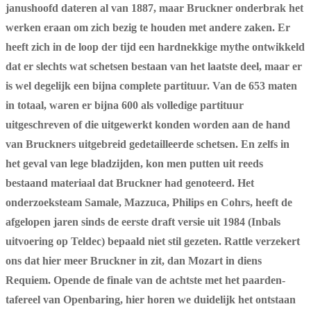
janushoofd dateren al van 1887, maar Bruckner onderbrak het
werken eraan om zich bezig te houden met andere zaken. Er
heeft zich in de loop der tijd een hardnekkige mythe ontwikkeld
dat er slechts wat schetsen bestaan van het laatste deel, maar er
is wel degelijk een bijna complete partituur. Van de 653 maten
in totaal, waren er bijna 600 als volledige partituur
uitgeschreven of die uitgewerkt konden worden aan de hand
van Bruckners uitgebreid gedetailleerde schetsen. En zelfs in
het geval van lege bladzijden, kon men putten uit reeds
bestaand materiaal dat Bruckner had genoteerd. Het
onderzoeksteam Samale, Mazzuca, Philips en Cohrs, heeft de
afgelopen jaren sinds de eerste draft versie uit 1984 (Inbals
uitvoering op Teldec) bepaald niet stil gezeten. Rattle verzekert
ons dat hier meer Bruckner in zit, dan Mozart in diens
Requiem. Opende de finale van de achtste met het paarden-
tafereel van Openbaring, hier horen we duidelijk het ontstaan