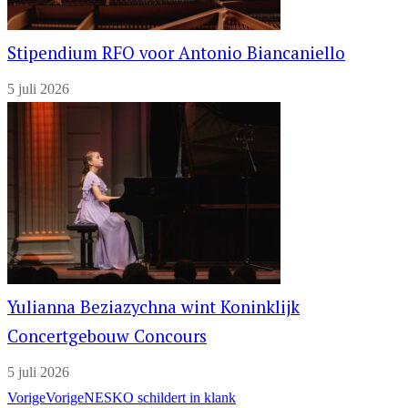
Stipendium RFO voor Antonio Biancaniello
5 juli 2026
Yulianna Beziazychna wint Koninklijk
Concertgebouw Concours
5 juli 2026
Vorige
Vorige
NESKO schildert in klank