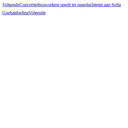
Volgende
Concertgebouworkest speelt ter nagedachtenis aan Sofia
Goebaidoelina
Volgende