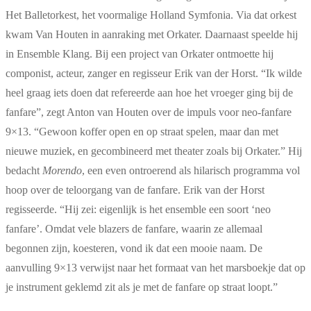
Het Balletorkest, het voormalige Holland Symfonia. Via dat orkest
kwam Van Houten in aanraking met Orkater. Daarnaast speelde hij
in Ensemble Klang. Bij een project van Orkater ontmoette hij
componist, acteur, zanger en regisseur Erik van der Horst. “Ik wilde
heel graag iets doen dat refereerde aan hoe het vroeger ging bij de
fanfare”, zegt Anton van Houten over de impuls voor neo-fanfare
9×13. “Gewoon koffer open en op straat spelen, maar dan met
nieuwe muziek, en gecombineerd met theater zoals bij Orkater.” Hij
bedacht
Morendo
, een even ontroerend als hilarisch programma vol
hoop over de teloorgang van de fanfare. Erik van der Horst
regisseerde. “Hij zei: eigenlijk is het ensemble een soort ‘neo
fanfare’. Omdat vele blazers de fanfare, waarin ze allemaal
begonnen zijn, koesteren, vond ik dat een mooie naam. De
aanvulling 9×13 verwijst naar het formaat van het marsboekje dat op
je instrument geklemd zit als je met de fanfare op straat loopt.”