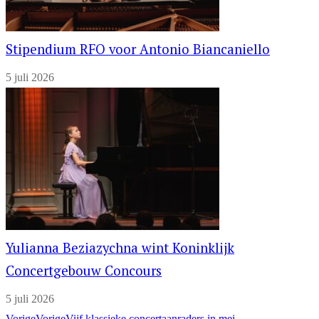
Stipendium RFO voor Antonio Biancaniello
5 juli 2026
Yulianna Beziazychna wint Koninklijk
Concertgebouw Concours
5 juli 2026
Vorige
Vorige
Vijf klassieke concertaanraders in mei