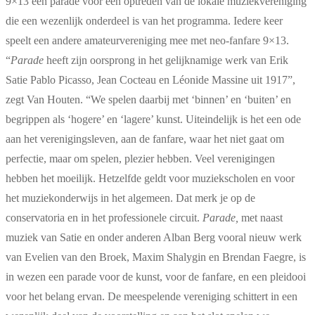
9×13 een parade voor een optreden van de lokale muziekvereniging
die een wezenlijk onderdeel is van het programma. Iedere keer
speelt een andere amateurvereniging mee met neo-fanfare 9×13.
“
Parade
heeft zijn oorsprong in het gelijknamige werk van Erik
Satie Pablo Picasso, Jean Cocteau en Léonide Massine uit 1917”,
zegt Van Houten. “We spelen daarbij met ‘binnen’ en ‘buiten’ en
begrippen als ‘hogere’ en ‘lagere’ kunst. Uiteindelijk is het een ode
aan het verenigingsleven, aan de fanfare, waar het niet gaat om
perfectie, maar om spelen, plezier hebben. Veel verenigingen
hebben het moeilijk. Hetzelfde geldt voor muziekscholen en voor
het muziekonderwijs in het algemeen. Dat merk je op de
conservatoria en in het professionele circuit.
Parade,
met naast
muziek van Satie en onder anderen Alban Berg vooral nieuw werk
van Evelien van den Broek, Maxim Shalygin en Brendan Faegre, is
in wezen een parade voor de kunst, voor de fanfare, en een pleidooi
voor het belang ervan. De meespelende vereniging schittert in een