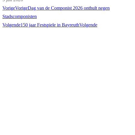
Vorige
Vorige
Dag van de Componist 2026 onthult negen
Stadscomponisten
Volgende
150 jaar Festspiele in Bayreuth
Volgende