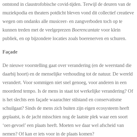
ontstond in claustrofobische covid-tijden. Terwijl de deuren van de
muziekpodia en theaters potdicht bleven vond dit collectief creatieve
wegen om ondanks alle musiceer- en zangverboden toch op te
kunnen treden met de veelgeprezen
Boerencantate
voor klein
publiek, en op bijzondere locaties zoals boerenerven en schuren.
Façade
De nieuwe voorstelling gaat over verandering (en de weerstand die
daarbij hoort) en de menselijke verhouding tot de natuur. De wereld
verandert. Voor sommigen niet snel genoeg, voor anderen in een
moordend tempo. Is de mens in staat tot werkelijke verandering? Of
is het slechts een façade waarachter stilstand en conservatisme
schuilgaat? Sinds de mens zich buiten zijn eigen ecosysteem heeft
geplaatst, is de jacht misschien nog de laatste plek waar een soort
‘oer-gevoel’ een plaats heeft. Moeten we daar wel afscheid van
nemen? Of kan er iets voor in de plaats komen?