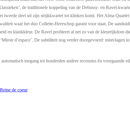
Klassieken’, de traditionele koppeling van de Debussy- en Ravel-kwarte
t tweede deel uit zijn strijkkwartet tot klinken komt. Het Alma Quartet 
aliteit waar het duo Collette-Heerschop garant voor staat. De aanduidi
heid en klankkleur. De Ravel profiteert al net zo van de kleurrijkdom die 
‘Miroir d’espace’. De subtiliteit nog verder doorgevoerd: mistvlagen i
g automatisch toegang tot honderden andere recensies én voorgaande edi
ine de coeur