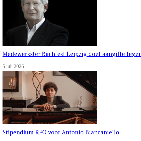
Medewerkster Bachfest Leipzig doet aangifte tegen
5 juli 2026
Stipendium RFO voor Antonio Biancaniello