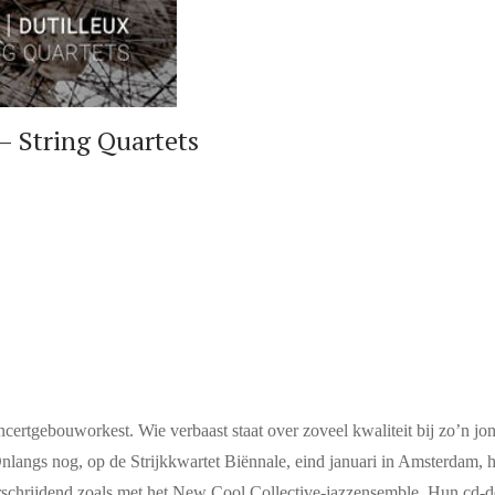
 String Quartets
certgebouworkest. Wie verbaast staat over zoveel kwaliteit bij zo’n jo
langs nog, op de Strijkkwartet Biënnale, eind januari in Amsterdam, heef
rschrijdend zoals met het New Cool Collective-jazzensemble. Hun cd-de