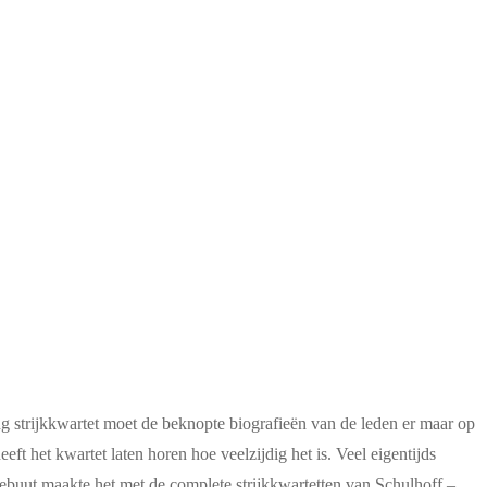
ng strijkkwartet moet de beknopte biografieën van de leden er maar op
t het kwartet laten horen hoe veelzijdig het is. Veel eigentijds
buut maakte het met de complete strijkkwartetten van Schulhoff –