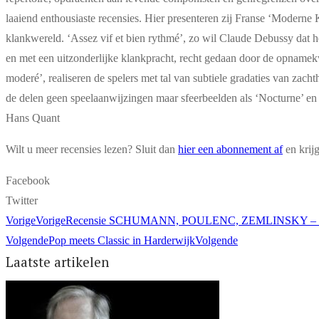
laaiend enthousiaste recensies. Hier presenteren zij Franse ‘Moderne 
klankwereld. ‘Assez vif et bien rythmé’, zo wil Claude Debussy dat he
en met een uitzonderlijke klankpracht, recht gedaan door de opnamekw
moderé’, realiseren de spelers met tal van subtiele gradaties van zacht
de delen geen speelaanwijzingen maar sfeerbeelden als ‘Nocturne’ en 
Hans Quant
Wilt u meer recensies lezen? Sluit dan
hier een abonnement af
en krij
Facebook
Twitter
Vorige
Vorige
Recensie SCHUMANN, ­POULENC, ­ZEMLINSKY – Re
Volgende
Pop meets Classic in Harderwijk
Volgende
Laatste artikelen