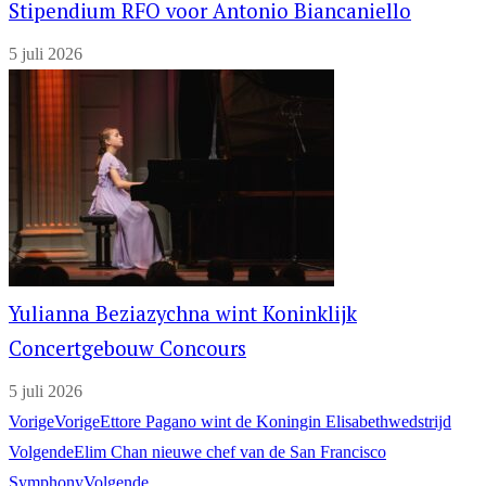
Stipendium RFO voor Antonio Biancaniello
5 juli 2026
Yulianna Beziazychna wint Koninklijk
Concertgebouw Concours
5 juli 2026
Vorige
Vorige
Ettore Pagano wint de Koningin Elisabethwedstrijd
Volgende
Elim Chan nieuwe chef van de San Francisco
Symphony
Volgende