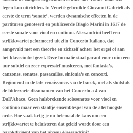
tegen kon uitrichten. In Venetië gebruikte Giovanni Gabrieli als
eerste de term ‘sonate’, werden dynamische effecten in de
partituren genoteerd en publiceerde Biagio Marini in 1617 de
eerste sonate voor viool en continuo. Alessandrini heeft een
strijkkwartet geformeerd uit zijn Concerto Italiano, dat
aangevuld met een theorbe en zichzelf achter het orgel of aan
het klavecimbel gezet. Deze formatie staat garant voor ruim een
uur subtiel en zeer expressief musiceren, met fantasia’s,
canzones, sonates, passacailles, sinfonia’s en concerti.
Beginnend in de late renaissance, via de barok, met als sluitstuk
de bitterzoete dissonanten van het Concerto a 4 van
Dall’Abaco. Geen halsbrekende solosonates voor viool en
continuo maar een staaltje ensemblespel van de allerhoogste
orde. Hoe vaak krijg je nu helemaal de kans om een
strijkkwartet te beluisteren dat geleid wordt door een
barokdirigent van het niveau Alessandrini?