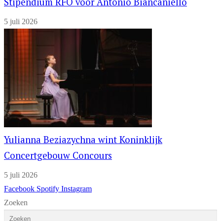
Stipendium RFO voor Antonio Biancaniello
5 juli 2026
Yulianna Beziazychna wint Koninklijk
Concertgebouw Concours
5 juli 2026
Facebook
Spotify
Instagram
Zoeken