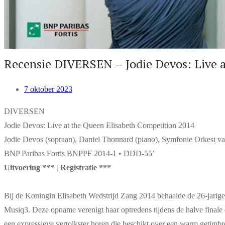
Recensie DIVERSEN – Jodie Devos: Live a
7 oktober 2023
DIVERSEN
Jodie Devos: Live at the Queen Elisabeth Competition 2014
Jodie Devos (sopraan), Daniel Thonnard (piano), Symfonie Orkest v
BNP Paribas Fortis BNPPF 2014-1 • DDD-55’
Uitvoering *** | Registratie ***
Bij de Koningin Elisabeth Wedstrijd Zang 2014 behaalde de 26-jarige 
Musiq3. Deze opname verenigt haar optredens tijdens de halve finale en
een expressieve vertolkster horen die beschikt over een warm getimb