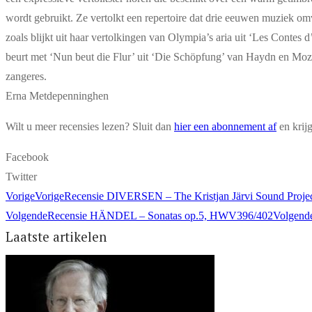
wordt gebruikt. Ze vertolkt een repertoire dat drie eeuwen muziek omv
zoals blijkt uit haar vertolkingen van Olympia’s aria uit ‘Les Conte
beurt met ‘Nun beut die Flur’ uit ‘Die Schöpfung’ van Haydn en Mozar
zangeres.
Erna Metdepenninghen
Wilt u meer recensies lezen? Sluit dan
hier een abonnement af
en krij
Facebook
Twitter
Vorige
Vorige
Recensie DIVERSEN – The Kristjan Järvi Sound Projec
Volgende
Recensie HÄNDEL – Sonatas op.5, HWV396/402
Volgend
Laatste artikelen