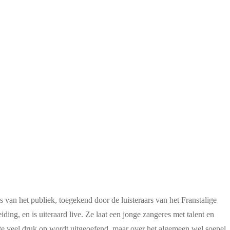
 van het publiek, toegekend door de luisteraars van het Franstalige
ding, en is uiteraard live. Ze laat een jonge zangeres met talent en
te veel druk op wordt uitgeoefend, maar over het algemeen wel soepel