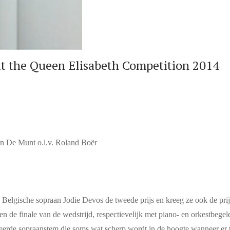
t the Queen Elisabeth Competition 2014
an De Munt o.l.v. Roland Boër
Belgische sopraan Jodie Devos de tweede prijs en kreeg ze ook de prijs
 de finale van de wedstrijd, respectievelijk met piano- en orkestbegelei
reerde sopraanstem die soms wat scherp wordt in de hoogte wanneer er 