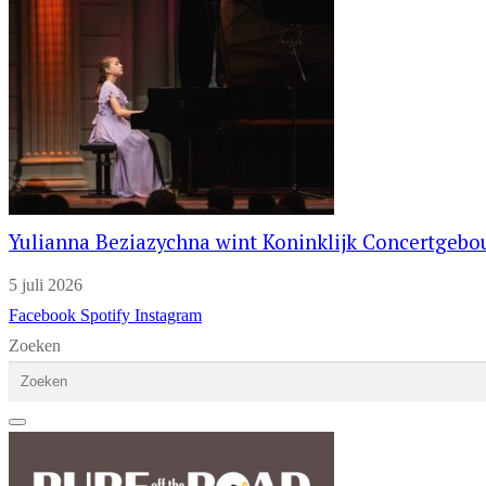
Yulianna Beziazychna wint Koninklijk Concertgeb
5 juli 2026
Facebook
Spotify
Instagram
Zoeken