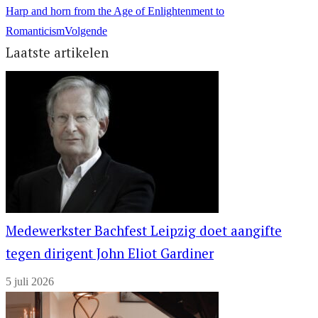
Harp and horn from the Age of Enlightenment to
Romanticism
Volgende
Laatste artikelen
Medewerkster Bachfest Leipzig doet aangifte
tegen dirigent John Eliot Gardiner
5 juli 2026