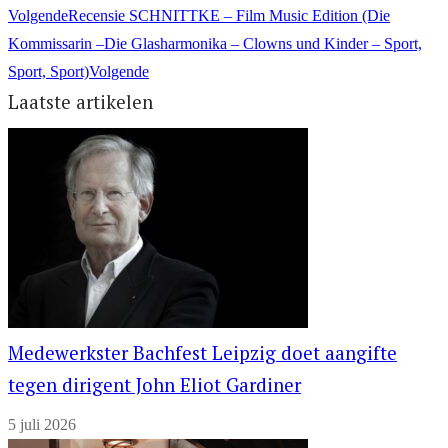
Volgende
Recensie SCHNITTKE – Film Music Edition (Die
Kommissarin –Die Glasharmonika – Clowns und Kinder – Sport,
Sport, Sport)
Volgende
Laatste artikelen
Medewerkster Bachfest Leipzig doet aangifte
tegen dirigent John Eliot Gardiner
5 juli 2026