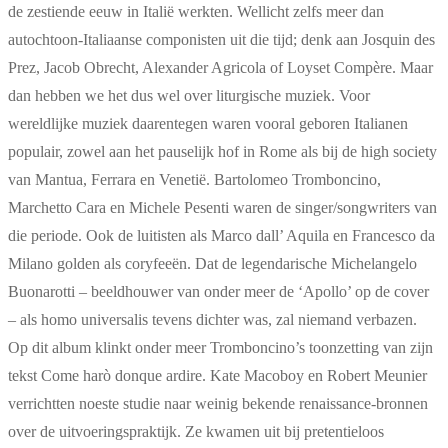
de zestiende eeuw in Italië werkten. Wellicht zelfs meer dan
autochtoon-Italiaanse componisten uit die tijd; denk aan Josquin des
Prez, Jacob Obrecht, Alexander Agricola of Loyset Compère. Maar
dan hebben we het dus wel over liturgische muziek. Voor
wereldlijke muziek daarentegen waren vooral geboren Italianen
populair, zowel aan het pauselijk hof in Rome als bij de high society
van Mantua, Ferrara en Venetië. Bartolomeo Tromboncino,
Marchetto Cara en Michele Pesenti waren de singer/songwriters van
die periode. Ook de luitisten als Marco dall’ Aquila en Francesco da
Milano golden als coryfeeën. Dat de legendarische Michelangelo
Buonarotti – beeldhouwer van onder meer de ‘Apollo’ op de cover
– als homo universalis tevens dichter was, zal niemand verbazen.
Op dit album klinkt onder meer Tromboncino’s toonzetting van zijn
tekst Come harò donque ardire. Kate Macoboy en Robert Meunier
verrichtten noeste studie naar weinig bekende renaissance-bronnen
over de uitvoeringspraktijk. Ze kwamen uit bij pretentieloos