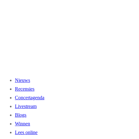
Ga
naar
de
inhoud
Nieuws
Recensies
Concertagenda
Livestream
Blogs
Winnen
Lees online