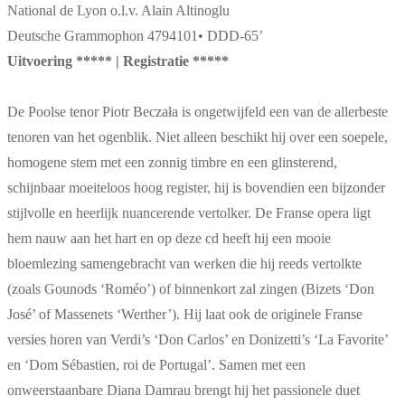
National de Lyon o.l.v. Alain Altinoglu
Deutsche Grammophon 4794101• DDD-65’
Uitvoering ***** | Registratie *****
De Poolse tenor Piotr Beczała is ongetwijfeld een van de allerbeste
tenoren van het ogenblik. Niet alleen beschikt hij over een soepele,
homogene stem met een zonnig timbre en een glinsterend,
schijnbaar moeiteloos hoog register, hij is bovendien een bijzonder
stijlvolle en heerlijk nuancerende vertolker. De Franse opera ligt
hem nauw aan het hart en op deze cd heeft hij een mooie
bloemlezing samengebracht van werken die hij reeds vertolkte
(zoals Gounods ‘Roméo’) of binnenkort zal zingen (Bizets ‘Don
José’ of Massenets ‘Werther’). Hij laat ook de originele Franse
versies horen van Verdi’s ‘Don Carlos’ en Donizetti’s ‘La Favorite’
en ‘Dom Sébastien, roi de Portugal’. Samen met een
onweerstaanbare Diana Damrau brengt hij het passionele duet