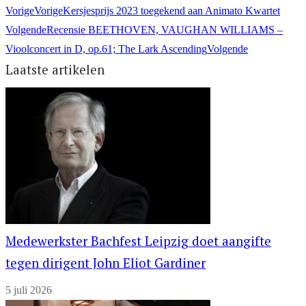
Vorige
Vorige
Kersjesprijs 2023 toegekend aan Animato Kwartet
Volgende
Recensie BEETHOVEN, VAUGHAN WILLIAMS –
Vioolconcert in D, op.61; The Lark Ascending
Volgende
Laatste artikelen
Medewerkster Bachfest Leipzig doet aangifte
tegen dirigent John Eliot Gardiner
5 juli 2026