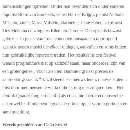
samenstellingen optreden. Onder hen bevinden zich onder anderen
fagottist Bram van Sambeek, cellist Harriet Krijgh, pianist Nathalia
Milstein, violist Maria Milstein, klarinettist Jesse Faber, saxofonist
Ties Mellema en zangeres Ellen ten Damme. Die opzet is bewust
gekozen. In plaats van losse concerten ontstaat een doorlopend
gesprek tussen musici die elkaar uitdagen, aanvullen en soms buiten
hun gebruikelijke repertoire treden. Het resultaat is een festival
waarin programma’s niet op zichzelf staan, maar onderdeel zijn van
een groter geheel. Voor Ellen ten Damme ligt daar precies de
aantrekkingskracht: “Ik wil steeds iets nieuws leren, nieuwe stijlen –
juist door met mensen te werken die ik nog niet zo goed ken.” Het
Dudok Quartet fungeert daarbij als constante factor: een ensemble
dat zowel het fundament legt als de ruimte opent voor experiment en
samenwerking.
Wereldpremière van Celia Swart