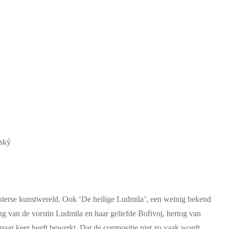
vský
esterse kunstwereld. Ook ‘De heilige Ludmila’, een weinig bekend
ng van de vorstin Ludmila en haar geliefde Bořivoj, hertog van
aar keer heeft bewerkt. Dat de compositie niet zo vaak wordt