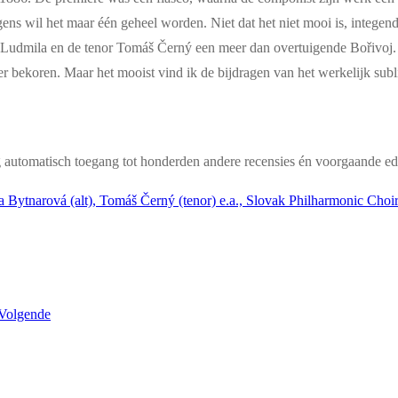
gens wil het maar één geheel worden. Niet dat het niet mooi is, integen
en Ludmila en de tenor Tomáš Černý een meer dan overtuigende Bořivoj.
er bekoren. Maar het mooist vind ik de bijdragen van het werkelijk su
g automatisch toegang tot honderden andere recensies én voorgaande edi
tnarová (alt), Tomáš Černý (tenor) e.a., Slovak Philharmonic Choir 
Volgende