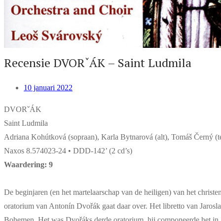
Recensie DVORˇÁK – Saint Ludmila
10 januari 2022
DVORˇÁK
Saint Ludmila
Adriana Kohútková (sopraan), Karla Bytnarová (alt), Tomáš Černý (te
Naxos 8.574023-24 • DDD-142’ (2 cd’s)
Waardering: 9
De beginjaren (en het martelaarschap van de heiligen) van het chris
oratorium van Antonín Dvořák gaat daar over. Het libretto van Jarosla
Bohemen. Het was Dvořáks derde oratorium, hij componeerde het in 1