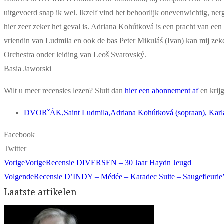
uitgevoerd snap ik wel. Ikzelf vind het behoorlijk onevenwichtig, ner
hier zeer zeker het geval is. Adriana Kohútková is een pracht van e
vriendin van Ludmila en ook de bas Peter Mikuláś (Ivan) kan mij zek
Orchestra onder leiding van Leoš Svarovský.
Basia Jaworski
Wilt u meer recensies lezen? Sluit dan
hier een abonnement af
en krij
DVORˇÁK,Saint Ludmila,Adriana Kohútková (sopraan), Karla By
Facebook
Twitter
Vorige
Vorige
Recensie DIVERSEN – 30 Jaar Haydn Jeugd
Volgende
Recensie D’INDY – Médée – Karadec Suite – Saugefleurie
Laatste artikelen