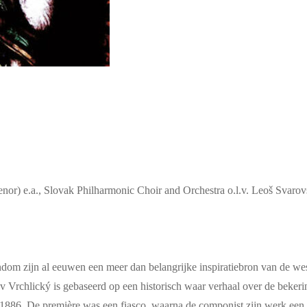
nor) e.a., Slovak Philharmonic Choir and Orchestra o.l.v. Leoš Svaro
tendom zijn al eeuwen een meer dan belangrijke inspiratiebron van de w
v Vrchlický is gebaseerd op een historisch waar verhaal over de bekeri
886. De première was een fiasco, waarna de componist zijn werk een p