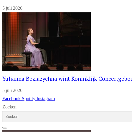
5 juli 2026
Yulianna Beziazychna wint Koninklijk Concertgeb
5 juli 2026
Facebook
Spotify
Instagram
Zoeken