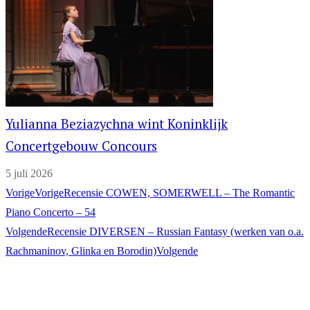
Yulianna Beziazychna wint Koninklijk
Concertgebouw Concours
5 juli 2026
Vorige
Vorige
Recensie COWEN, SOMERWELL – The Romantic
Piano Concerto – 54
Volgende
Recensie DIVERSEN – Russian Fantasy (werken van o.a.
Rachmaninov, Glinka en Borodin)
Volgende