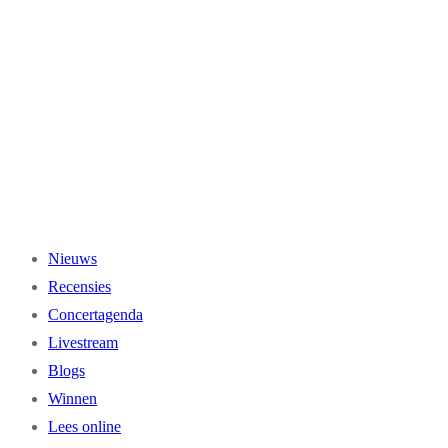
Ga
naar
de
inhoud
Nieuws
Recensies
Concertagenda
Livestream
Blogs
Winnen
Lees online