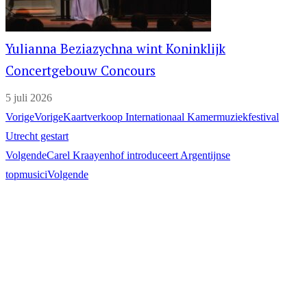
Yulianna Beziazychna wint Koninklijk
Concertgebouw Concours
5 juli 2026
Vorige
Vorige
Kaartverkoop Internationaal Kamermuziekfestival
Utrecht gestart
Volgende
Carel Kraayenhof introduceert Argentijnse
topmusici
Volgende