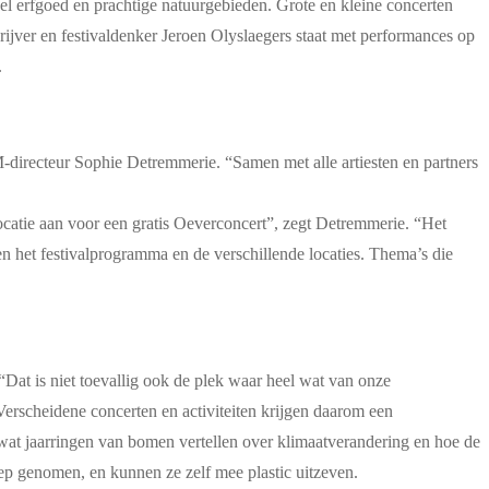
eel erfgoed en prachtige natuurgebieden. Grote en kleine concerten
ijver en festivaldenker Jeroen Olyslaegers staat met performances op
.
directeur Sophie Detremmerie. “Samen met alle artiesten en partners
locatie aan voor een gratis Oeverconcert”, zegt Detremmerie. “Het
n het festivalprogramma en de verschillende locaties. Thema’s die
at is niet toevallig ook de plek waar heel wat van onze
erscheidene concerten en activiteiten krijgen daarom een
wat jaarringen van bomen vertellen over klimaatverandering en hoe de
p genomen, en kunnen ze zelf mee plastic uitzeven.