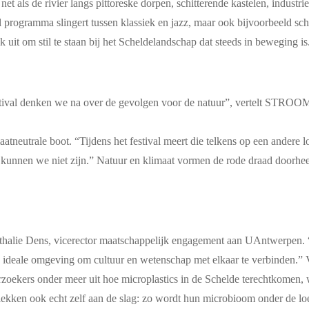
als de rivier langs pittoreske dorpen, schitterende kastelen, industri
rogramma slingert tussen klassiek en jazz, maar ook bijvoorbeeld schr
uit om stil te staan bij het Scheldelandschap dat steeds in beweging is
tival denken we na over de gevolgen voor de natuur”, vertelt STROOM-
atneutrale boot. “Tijdens het festival meert die telkens op een andere 
r kunnen we niet zijn.” Natuur en klimaat vormen de rode draad doorhee
halie Dens, vicerector maatschappelijk engagement aan UAntwerpen. “D
 ideale omgeving om cultuur en wetenschap met elkaar te verbinden.” V
oekers onder meer uit hoe microplastics in de Schelde terechtkomen, 
ekken ook echt zelf aan de slag: zo wordt hun microbioom onder de loe