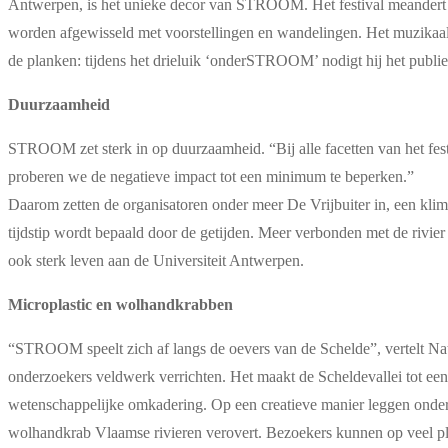
Antwerpen, is het unieke decor van STROOM. Het festival meandert net 
worden afgewisseld met voorstellingen en wandelingen. Het muzikaal p
de planken: tijdens het drieluik ‘onderSTROOM’ nodigt hij het publiek 
Duurzaamheid
STROOM zet sterk in op duurzaamheid. “Bij alle facetten van het fes
proberen we de negatieve impact tot een minimum te beperken.”
Daarom zetten de organisatoren onder meer De Vrijbuiter in, een klima
tijdstip wordt bepaald door de getijden. Meer verbonden met de rivie
ook sterk leven aan de Universiteit Antwerpen.
Microplastic en wolhandkrabben
“STROOM speelt zich af langs de oevers van de Schelde”, vertelt Nat
onderzoekers veldwerk verrichten. Het maakt de Scheldevallei tot een
wetenschappelijke omkadering. Op een creatieve manier leggen onderz
wolhandkrab Vlaamse rivieren verovert. Bezoekers kunnen op veel pl