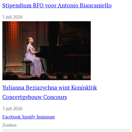
Stipendium RFO voor Antonio Biancaniello
5 juli 2026
Yulianna Beziazychna wint Koninklijk
Concertgebouw Concours
5 juli 2026
Facebook
Spotify
Instagram
Zoeken