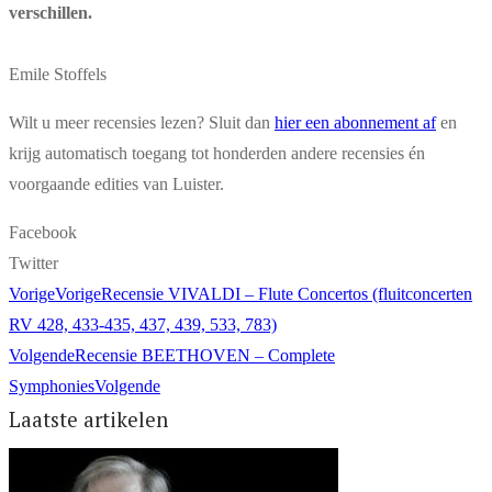
verschillen.
Emile Stoffels
Wilt u meer recensies lezen? Sluit dan
hier een abonnement af
en
krijg automatisch toegang tot honderden andere recensies én
voorgaande edities van Luister.
Facebook
Twitter
Vorige
Vorige
Recensie VIVALDI – Flute Concertos (fluitconcerten
RV 428, 433-435, 437, 439, 533, 783)
Volgende
Recensie BEETHOVEN – Complete
Symphonies
Volgende
Laatste artikelen