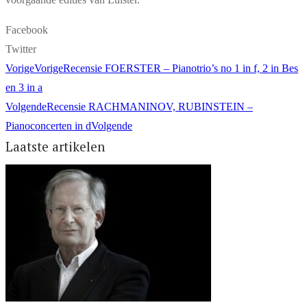
Facebook
Twitter
Vorige
Vorige
Recensie FOERSTER – Pianotrio’s no 1 in f, 2 in Bes
en 3 in a
Volgende
Recensie RACHMANINOV, RUBINSTEIN –
Pianoconcerten in d
Volgende
Laatste artikelen