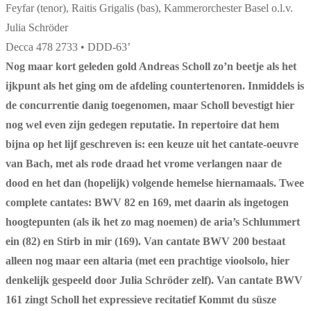
Feyfar (tenor), Raitis Grigalis (bas), Kammerorchester Basel o.l.v.
Julia Schröder
Decca 478 2733 • DDD-63’
Nog maar kort geleden gold Andreas Scholl zo’n beetje als het
ijkpunt als het ging om de afdeling countertenoren. Inmiddels is
de concurrentie danig toegenomen, maar Scholl bevestigt hier
nog wel even zijn gedegen reputatie. In repertoire dat hem
bijna op het lijf geschreven is: een keuze uit het cantate-oeuvre
van Bach, met als rode draad het vrome verlangen naar de
dood en het dan (hopelijk) volgende hemelse hiernamaals. Twee
complete cantates: BWV 82 en 169, met daarin als ingetogen
hoogtepunten (als ik het zo mag noemen) de aria’s Schlummert
ein (82) en Stirb in mir (169). Van cantate BWV 200 bestaat
alleen nog maar een altaria (met een prachtige vioolsolo, hier
denkelijk gespeeld door Julia Schröder zelf). Van cantate BWV
161 zingt Scholl het expressieve recitatief Kommt du süsze