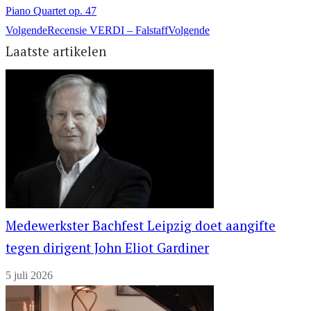
Piano Quartet op. 47
Volgende
Recensie VERDI – Falstaff
Volgende
Laatste artikelen
Medewerkster Bachfest Leipzig doet aangifte
tegen dirigent John Eliot Gardiner
5 juli 2026