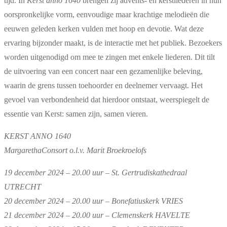
tijd. In
Kerst anno 1640
brengen zij advents- en kerstliederen in hun
oorspronkelijke vorm, eenvoudige maar krachtige melodieën die
eeuwen geleden kerken vulden met hoop en devotie. Wat deze
ervaring bijzonder maakt, is de interactie met het publiek. Bezoekers
worden uitgenodigd om mee te zingen met enkele liederen. Dit tilt
de uitvoering van een concert naar een gezamenlijke beleving,
waarin de grens tussen toehoorder en deelnemer vervaagt. Het
gevoel van verbondenheid dat hierdoor ontstaat, weerspiegelt de
essentie van Kerst: samen zijn, samen vieren.
KERST ANNO 1640
MargarethaConsort o.l.v. Marit Broekroelofs
19 december 2024 – 20.00 uur – St. Gertrudiskathedraal
UTRECHT
20 december 2024 – 20.00 uur – Bonefatiuskerk VRIES
21 december 2024 – 20.00 uur – Clemenskerk HAVELTE