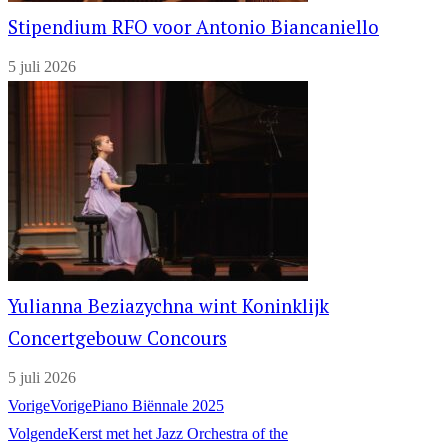
Stipendium RFO voor Antonio Biancaniello
5 juli 2026
Yulianna Beziazychna wint Koninklijk
Concertgebouw Concours
5 juli 2026
Vorige
Vorige
Piano Biënnale 2025
Volgende
Kerst met het Jazz Orchestra of the