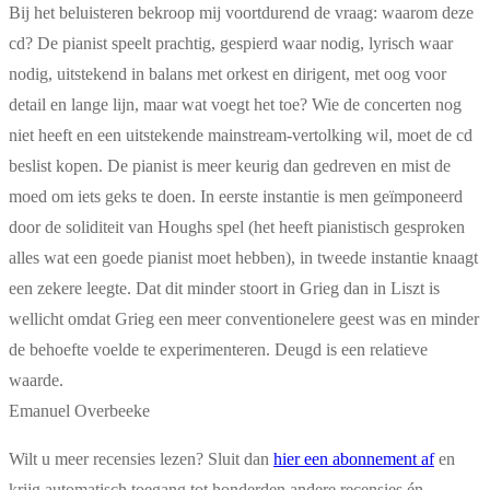
Bij het beluisteren bekroop mij voortdurend de vraag: waarom deze
cd? De pianist speelt prachtig, gespierd waar nodig, lyrisch waar
nodig, uitstekend in balans met orkest en dirigent, met oog voor
detail en lange lijn, maar wat voegt het toe? Wie de concerten nog
niet heeft en een uitstekende mainstream-vertolking wil, moet de cd
beslist kopen. De pianist is meer keurig dan gedreven en mist de
moed om iets geks te doen. In eerste instantie is men geïmponeerd
door de soliditeit van Houghs spel (het heeft pianistisch gesproken
alles wat een goede pianist moet hebben), in tweede instantie knaagt
een zekere leegte. Dat dit minder stoort in Grieg dan in Liszt is
wellicht omdat Grieg een meer conventionelere geest was en minder
de behoefte voelde te experimenteren. Deugd is een relatieve
waarde.
Emanuel Overbeeke
Wilt u meer recensies lezen? Sluit dan
hier een abonnement af
en
krijg automatisch toegang tot honderden andere recensies én