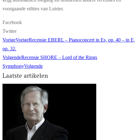
voorgaande edities van Luister.
Facebook
Twitter
Vorige
Vorige
Recensie EBERL – Pianoconcert in Es, op. 40 – in E,
op. 32.
Volgende
Recensie SHORE – Lord of the Rings
Symphony
Volgende
Laatste artikelen