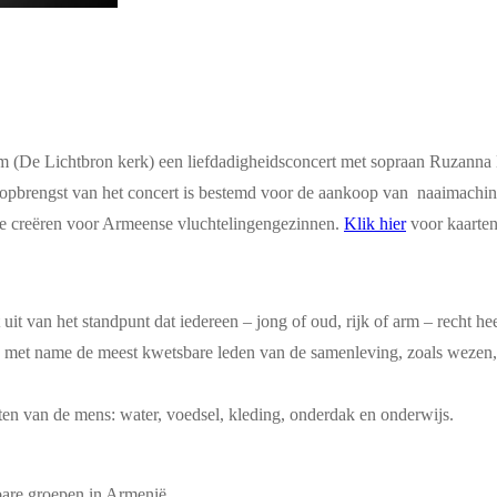
m (De Lichtbron kerk) een liefdadigheidsconcert met sopraan Ruzanna Na
opbrengst van het concert is bestemd voor de aankoop van naaimachin
e creëren voor Armeense vluchtelingengezinnen.
Klik hier
voor kaarten
uit van het standpunt dat iedereen – jong of oud, rijk of arm – recht he
n, met name de meest kwetsbare leden van de samenleving, zoals wezen,
ften van de mens: water, voedsel, kleding, onderdak en onderwijs.
bare groepen in Armenië.