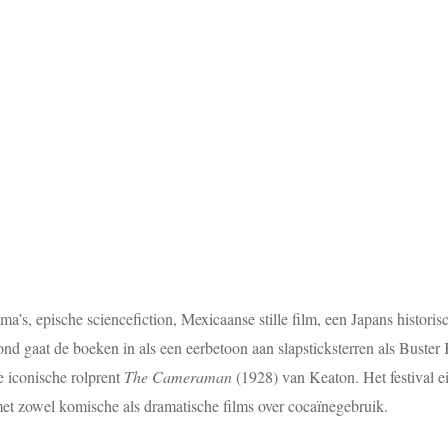
ma’s, epische sciencefiction, Mexicaanse stille film, een Japans hist
ond gaat de boeken in als een eerbetoon aan slapsticksterren als Buster 
e iconische rolprent
The Cameraman
(1928) van Keaton. Het festival ei
 met zowel komische als dramatische films over cocaïnegebruik.