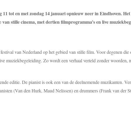
11 tot en met zondag 14 januari opnieuw neer in Eindhoven. Het fes
e van stille cinema, met dertien filmprogramma’s en live muziekbeg
te festival van Nederland op het gebied van stille film. Voor degenen di
n live muziekbegeleiding. Zo wordt een verhaal verteld zonder woorden
zevende editie. De pianist is ook een van de deelnemende muzikanten. Ve
pianisten (Van den Hurk, Maud Nelissen) en drummers (Frank van der Star