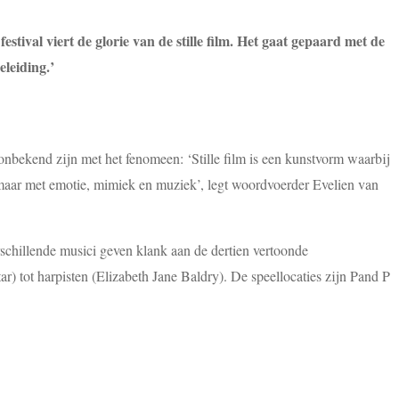
tival viert de glorie van de stille film. Het gaat gepaard met de
eleiding.’
e onbekend zijn met het fenomeen: ‘Stille film is een kunstvorm waarbij
, maar met emotie, mimiek en muziek’, legt woordvoerder Evelien van
rschillende musici geven klank aan de dertien vertoonde
) tot harpisten (Elizabeth Jane Baldry).
De speellocaties zijn Pand P