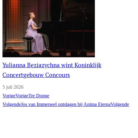
Yulianna Beziazychna wint Koninklijk
Concertgebouw Concours
5 juli 2026
Vorige
Vorige
Tre Donne
Volgende
Jos van Immerseel ontslagen bij Anima Eterna
Volgende