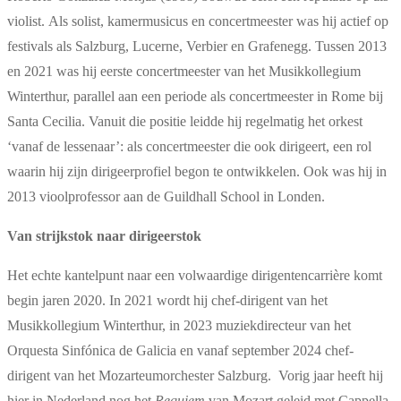
violist. Als solist, kamermusicus en concertmeester was hij actief op
festivals als Salzburg, Lucerne, Verbier en Grafenegg. Tussen 2013
en 2021 was hij eerste concertmeester van het Musikkollegium
Winterthur, parallel aan een periode als concertmeester in Rome bij
Santa Cecilia. Vanuit die positie leidde hij regelmatig het orkest
‘vanaf de lessenaar’: als concertmeester die ook dirigeert, een rol
waarin hij zijn dirigeerprofiel begon te ontwikkelen. Ook was hij in
2013 vioolprofessor aan de Guildhall School in Londen.
Van strijkstok naar dirigeerstok
Het echte kantelpunt naar een volwaardige dirigentencarrière komt
begin jaren 2020. In 2021 wordt hij chef-dirigent van het
Musikkollegium Winterthur, in 2023 muziekdirecteur van het
Orquesta Sinfónica de Galicia en vanaf september 2024 chef-
dirigent van het Mozarteumorchester Salzburg. Vorig jaar heeft hij
hier in Nederland nog het
Requiem
van Mozart geleid met Cappella