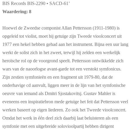
BIS Records BIS-2290 • SACD-61’
Waardering: 8
Hoewel de Zweedse componist Allan Pettersson (1911-1980) is
opgeleid tot violist, moet hij getuige zijn Tweede vioolconcert uit
1977 een hekel hebben gehad aan het instrument. Bijna een uur lang
werkt de solist zich in het zweet, terwijl hij zelden een werkelijk
heroïsche rol op de voorgrond speelt. Pettersson ontwikkelde zich
wars van de naoorlogse avant-garde tot een verstokt symfonicus.
Zijn zestien symfonieën en een fragment uit 1979-80, dat de
onderhavige cd aanvult, liggen meer in de lijn van het symfonische
oeuvre van iemand als Dmitri Sjostakovitsj. Gustav Mahler is
eveneens een inspiratiebron mede getuige het feit dat Pettersson veel
werken baseert op eigen liederen. Zo ook het Tweede vioolconcert.
Omdat het werk in één deel zich daarbij laat beluisteren als een
symfonie met een uitgebreide solovioolpartij hebben dirigent