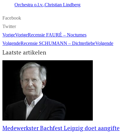
Orchestra o.l.v.,Christian Lindberg
Facebook
Twitter
Vorige
Vorige
Recensie FAURÉ – Nocturnes
Volgende
Recensie SCHUMANN – Dichterliebe
Volgende
Laatste artikelen
Medewerkster Bachfest Leipzig doet aangifte