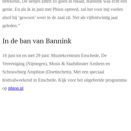
betekenis. De liedjes zitten zó goed in elkaar, Bannink was echt een
genie. En als ik in juni met Phion optreed, zal het voor mij voelen
alsof hij ‘gewoon’ weer in de zaal zit. Net als vijfentwintig jaar
geleden.”
In de ban van Bannink
16 juni tot en met 29 juni: Muziekcentrum Enschede, De
Vereeniging (Nijmegen), Musis & Stadstheater Arnhem en
Schouwburg Amphion (Doetinchem). Met een speciaal
festivalweekend in Enschede. Kijk voor het uitgebreide programma
op
phion.nl